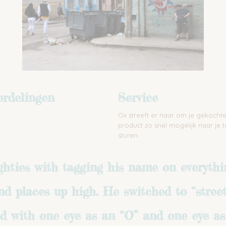
rdelingen
Service
Ox streeft er naar om je gekocht
product zo snel mogelijk naar je t
sturen
ighties with tagging his name on everyth
nd places up high. He switched to “stree
ad with one eye as an “O” and one eye as