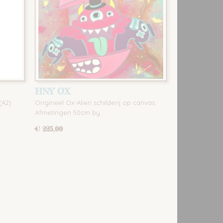
HNY OX
(A2)
Origineel Ox-Alien schilderij op canvas.
Afmetingen 50cm by…
€ 225,00