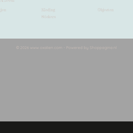
ijen
Kleding
Objecten
Stickers
© 2026 www.oxalien.com - Powered by Shoppagina.nl