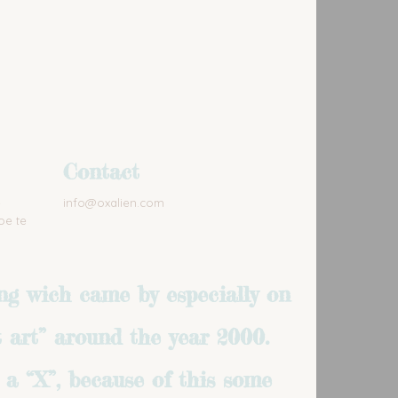
Contact
e
info@oxalien.com
oe te
ing wich came by especially on
t art” around the year 2000.
 a “X”, because of this some