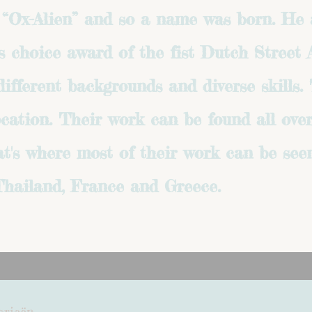
it “Ox-Alien” and so a name was born. He
s choice award of the fist Dutch Street 
ifferent backgrounds and diverse skills. 
ocation. Their work can be found all over
t's where most of their work can be seen
Thailand, France and Greece.
orieën