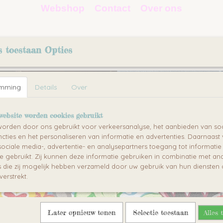
Webshop
Contact
Over ons
s toestaan Opties
STICKERS
OBJECTEN
emming
Details
Over
website worden cookies gebruikt
orden door ons gebruikt voor verkeersanalyse, het aanbieden van soc
Rotterdam
cties en het personaliseren van informatie en advertenties. Daarnaast
ociale media-, advertentie- en analysepartners toegang tot informati
te gebruikt. Zij kunnen deze informatie gebruiken in combinatie met an
die zij mogelijk hebben verzameld door uw gebruik van hun diensten o
verstrekt.
Later opnieuw tonen
Selectie toestaan
Alles 