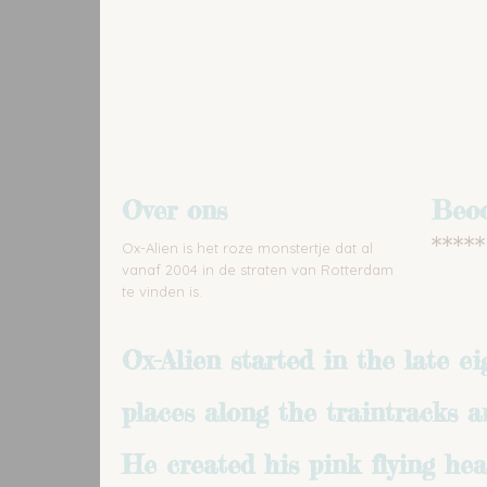
Over ons
Beoo
*****
Ox-Alien is het roze monstertje dat al
vanaf 2004 in de straten van Rotterdam
te vinden is.
Ox-Alien started in the late e
places along the traintracks a
He created his pink flying he