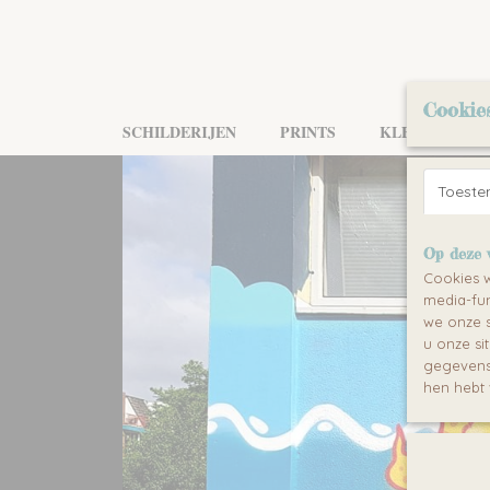
Cookie
SCHILDERIJEN
PRINTS
KLEDING
Toest
Op deze 
Cookies w
media-fun
we onze s
u onze si
gegevens 
hen hebt 
BEKIJK PRODUCTEN >