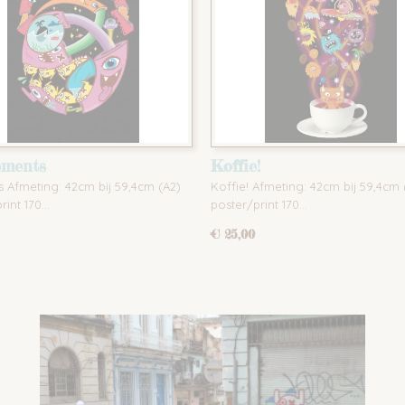
ements
Koffie!
 Afmeting: 42cm bij 59,4cm (A2)
Koffie! Afmeting: 42cm bij 59,4cm 
rint 170…
poster/print 170…
€ 25,00