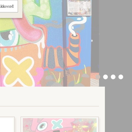
akkoord
oxalien
2020