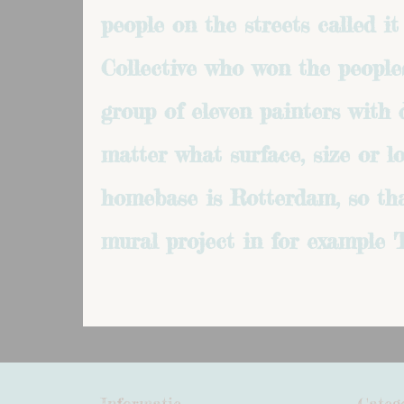
people on the streets called 
Collective who won the people
group of eleven painters with d
matter what surface, size or l
homebase is Rotterdam, so tha
mural project in for example 
Informatie
Categ