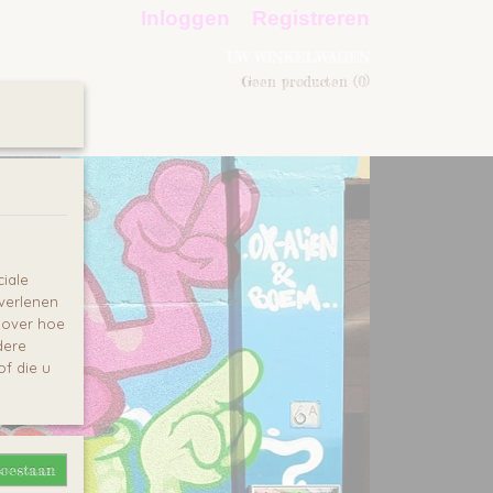
Inloggen
Registreren
UW WINKELWAGEN
Geen producten
(0)
iale
 verlenen
e over hoe
dere
f die u
toestaan