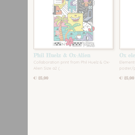
Phil Huelz & Ox-Alien
Ox el
Collaboration print from Phil Huelz & Ox-
Elements
Alien Size a2 (…
poster/p
€ 25,00
€ 25,00