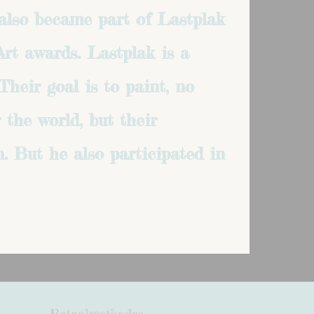
 also became part of Lastplak
Art awards. Lastplak is a
Their goal is to paint, no
 the world, but their
. But he also participated in
Betaalmethodes